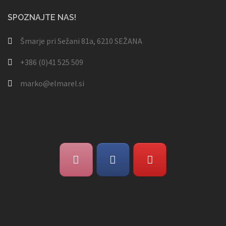
SPOZNAJTE NAS!
Šmarje pri Sežani 81a, 6210 SEŽANA
+386 (0)41 525 509
marko@elmarel.si