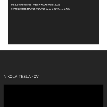
Player
mejs.download-file: https://www.elmarel.si/wp-
content/uploads/2018/01/20180210-131641-1-1.m4v
NIKOLA TESLA -CV
Video
Player