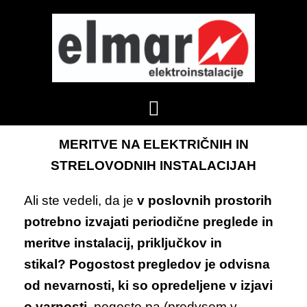
Skip
to
content
MERITVE NA ELEKTRIČNIH IN
STRELOVODNIH INSTALACIJAH
Ali ste vedeli, da je
v poslovnih prostorih
potrebno izvajati periodične preglede in
meritve instalacij, priključkov in
stikal? Pogostost pregledov je odvisna
od nevarnosti, ki so opredeljene v izjavi
o varnosti
, pogosto pa (predvsem v