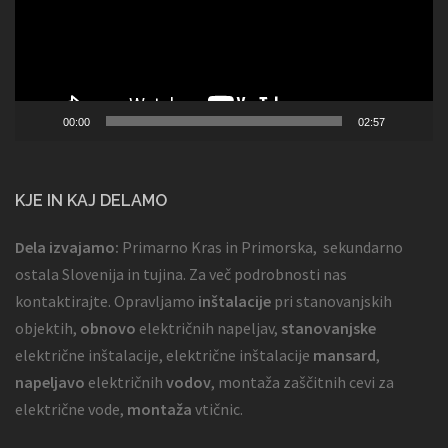
00:00
02:57
KJE IN KAJ DELAMO
Dela izvajamo:
Primarno Kras in Primorska, sekundarno
ostala Slovenija in tujina. Za več podrobnosti nas
kontaktirajte. Opravljamo
inštalacije
pri stanovanjskih
objektih,
obnovo
električnih napeljav,
stanovanjske
električne inštalacije, električne inštalacije
mansard
,
napeljavo
električnih
vodov
, montaža zaščitnih cevi za
električne vode,
montaža
vtičnic.